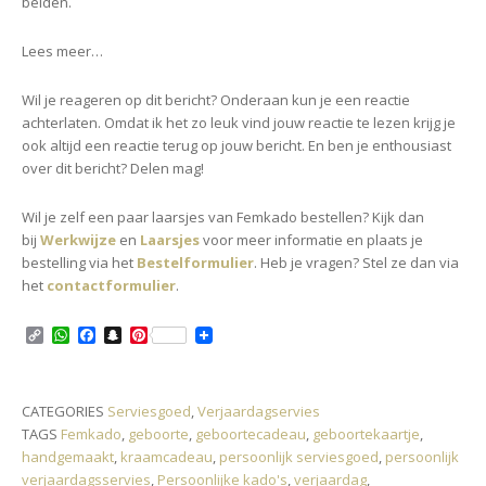
beiden.
Lees meer…
Wil je reageren op dit bericht? Onderaan kun je een reactie
achterlaten. Omdat ik het zo leuk vind jouw reactie te lezen krijg je
ook altijd een reactie terug op jouw bericht. En ben je enthousiast
over dit bericht? Delen mag!
Wil je zelf een paar laarsjes van Femkado bestellen? Kijk dan
bij
Werkwijze
en
Laarsjes
voor meer informatie en plaats je
bestelling via het
Bestelformulier
. Heb je vragen? Stel ze dan via
het
contactformulier
.
C
W
F
S
P
o
h
a
n
i
p
a
c
a
n
y
t
e
p
t
L
s
b
c
e
CATEGORIES
Serviesgoed
,
Verjaardagservies
i
A
o
h
r
TAGS
Femkado
,
geboorte
,
geboortecadeau
,
geboortekaartje
,
n
p
o
a
e
k
p
k
t
s
handgemaakt
,
kraamcadeau
,
persoonlijk serviesgoed
,
persoonlijk
t
verjaardagsservies
,
Persoonlijke kado's
,
verjaardag
,