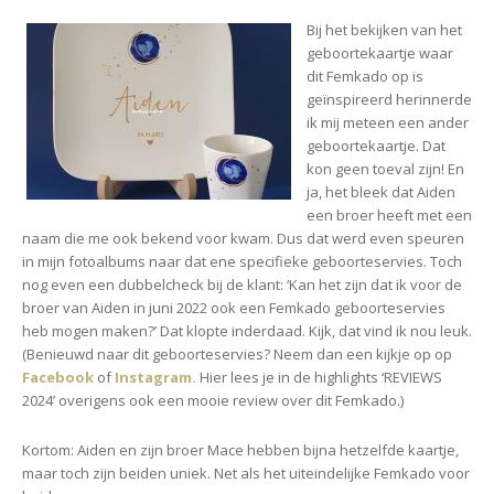
Bij het bekijken van het
geboortekaartje waar
dit Femkado op is
geïnspireerd herinnerde
ik mij meteen een ander
geboortekaartje. Dat
kon geen toeval zijn! En
ja, het bleek dat Aiden
een broer heeft met een
naam die me ook bekend voor kwam. Dus dat werd even speuren
in mijn fotoalbums naar dat ene specifieke geboorteservies. Toch
nog even een dubbelcheck bij de klant: ‘Kan het zijn dat ik voor de
broer van Aiden in juni 2022 ook een Femkado geboorteservies
heb mogen maken?’ Dat klopte inderdaad. Kijk, dat vind ik nou leuk.
(Benieuwd naar dit geboorteservies? Neem dan een kijkje op op
Facebook
of
Instagram
.
Hier lees je in de highlights ‘REVIEWS
2024’ overigens ook een mooie review over dit Femkado.)
Kortom: Aiden en zijn broer Mace hebben bijna hetzelfde kaartje,
maar toch zijn beiden uniek. Net als het uiteindelijke Femkado voor