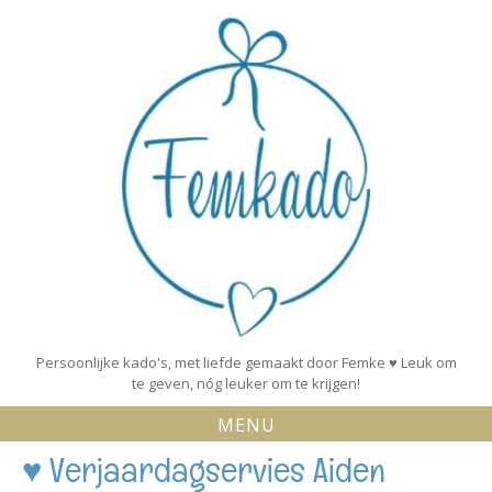
Skip
to
content
Persoonlijke kado's, met liefde gemaakt door Femke ♥ Leuk om
te geven, nóg leuker om te krijgen!
MENU
♥ Verjaardagservies Aiden