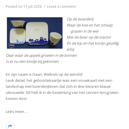
on
Posted on
15 juli 2026
Leave a comment
♥
Geboorteservies
Op de boerderij
Daan
Waar de koe en het schaap
grazen in de wei
Met de boer op de tractor
En de kip en het konijn gezellig
erbij
Daar waar de appels groeien in de bomen
Is er nu een kindje bij gekomen
En zijn naam is Daan. Welkom op de wereld!
Leuk detail: het geboortekaartje was een vouwkaart met een
landschap met boerderijleven dat zich in drie kleuren blauw
uitvouwde. Dit heb ik in de bewerking van het servies terug laten
komen door
Lees meer…
Read