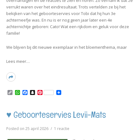
overhandigen en de reacties te zien en horen. Zo vernam ik dat ze
verrukt waren over het eindresultaat. Trots vertelden ze bij het
bekijken van het geboorteservies voor Tobi dat hij hun 3e
achterneefje was. En nu is er nog geen jaar later een 4e
achternichtje geboren: Cato! Wat een rijkdom en geluk voor deze
familie!
We blijven bij dit nieuwe exemplaar in het bloementhema, maar
Lees meer…
Read
More
C
W
F
S
P
o
h
a
n
i
p
a
c
a
n
y
t
e
p
t
L
s
b
c
e
♥ Geboorteservies Levii-Mats
i
A
o
h
r
n
p
o
a
e
k
p
k
t
s
op
Posted on
25 april 2026
1 reactie
t
♥