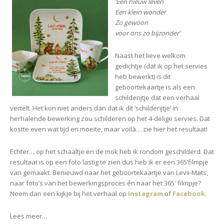
Geboorteservies
‘Een nieuw leven
Levii-
Een klein wonder
Mats
Zo gewoon
voor ons zo bijzonder’
Naast het lieve welkom
gedichtje (dat ik op het servies
heb bewerkt) is dit
geboortekaartje is als een
schilderijtje dat een verhaal
vertelt. Het kon niet anders dan dat ik dit ‘schilderijtje’ in
herhalende bewerking zou schilderen op het 4-delige servies. Dat
kostte even wat tijd en moeite, maar voilà… zie hier het resultaat!
Echter… op het schaaltje en de mok heb ik rondom geschilderd. Dat
resultaat is op een foto lastig te zien dus heb ik er een 365’filmpje
van gemaakt. Benieuwd naar het geboortekaartje van Levii-Mats,
naar foto’s van het bewerkingsproces én naar het 365′ filmpje?
Neem dan een kijkje bij het verhaal op
Instagram
of
Facebook.
Lees meer…