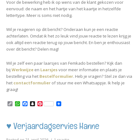
Voor de bewerking heb ik op wens van de klant gekozen voor
eenvoud: de naam en het hartje van het kaartje in hetzelfde
lettertype. Meer is soms niet nodig.
Wil je reageren op dit bericht? Onderaan kun je een reactie
achterlaten. Omdat ik het zo leuk vind jouw reactie te lezen krijg je
ook altijd een reactie terug op jouw bericht. En ben je enthousiast
over dit bericht? Delen mag!
Wil je zelf een paar laarsjes van Femkado bestellen? Kijk dan
bij
Werkwijze
en
Laarsjes
voor meer informatie en plaats je
bestelling via het
Bestelformulier
. Heb je vragen? Stel ze dan via
het
contactformulier
of stuur me een Whatsappje. Ik help je
graag!
C
W
F
S
P
o
h
a
n
i
p
a
c
a
n
y
t
e
p
t
L
s
b
c
e
♥ Verjaardagservies Hanne
i
A
o
h
r
n
p
o
a
e
k
p
k
t
s
op
Posted on
21 april 2026
1 reactie