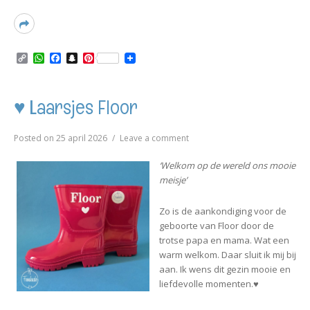
Read
More
C
W
F
S
P
o
h
a
n
i
p
a
c
a
n
y
t
e
p
t
L
s
b
c
e
♥ Laarsjes Floor
i
A
o
h
r
n
p
o
a
e
k
p
k
t
s
on
Posted on
25 april 2026
Leave a comment
t
♥
Laarsjes
‘Welkom op de wereld ons mooie
Floor
meisje’
Zo is de aankondiging voor de
geboorte van Floor door de
trotse papa en mama. Wat een
warm welkom. Daar sluit ik mij bij
aan. Ik wens dit gezin mooie en
liefdevolle momenten.♥