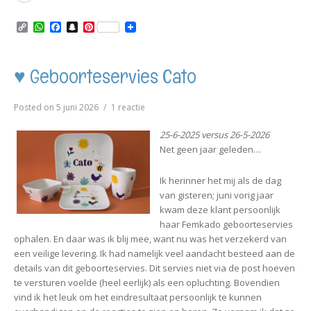
More
C
W
F
S
P
o
h
a
n
i
p
a
c
a
n
y
t
e
p
t
L
s
b
c
e
♥ Geboorteservies Cato
i
A
o
h
r
n
p
o
a
e
k
p
k
t
s
op
Posted on
5 juni 2026
1 reactie
t
♥
Geboorteservies
25-6-2025 versus 26-5-2026
Cato
Net geen jaar geleden…
Ik herinner het mij als de dag
van gisteren; juni vorig jaar
kwam deze klant persoonlijk
haar Femkado geboorteservies
ophalen. En daar was ik blij mee, want nu was het verzekerd van
een veilige levering. Ik had namelijk veel aandacht besteed aan de
details van dit geboorteservies. Dit servies niet via de post hoeven
te versturen voelde (heel eerlijk) als een opluchting. Bovendien
vind ik het leuk om het eindresultaat persoonlijk te kunnen