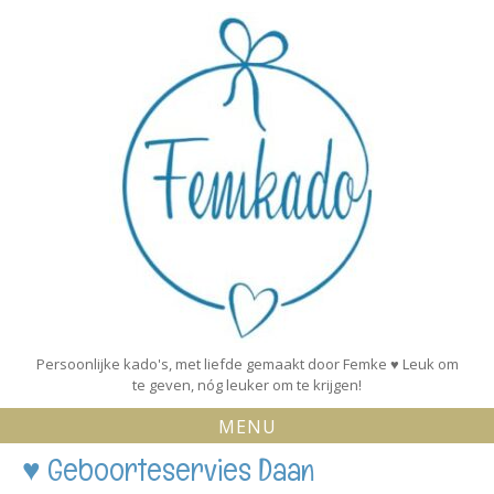
Skip
to
content
Persoonlijke kado's, met liefde gemaakt door Femke ♥ Leuk om
te geven, nóg leuker om te krijgen!
MENU
♥ Geboorteservies Daan