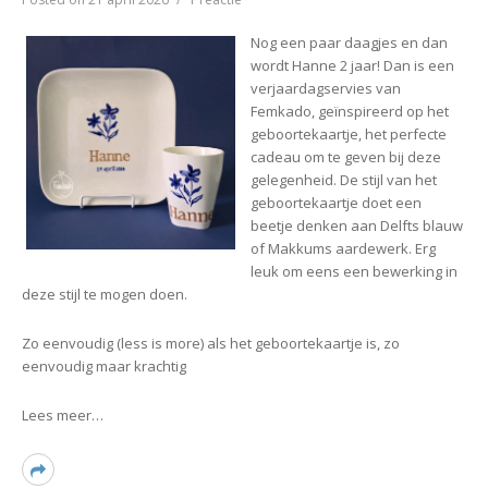
t
♥
Verjaardagservies
Nog een paar daagjes en dan
Hanne
wordt Hanne 2 jaar! Dan is een
verjaardagservies van
Femkado, geïnspireerd op het
geboortekaartje, het perfecte
cadeau om te geven bij deze
gelegenheid. De stijl van het
geboortekaartje doet een
beetje denken aan Delfts blauw
of Makkums aardewerk. Erg
leuk om eens een bewerking in
deze stijl te mogen doen.
Zo eenvoudig (less is more) als het geboortekaartje is, zo
eenvoudig maar krachtig
Lees meer…
Read