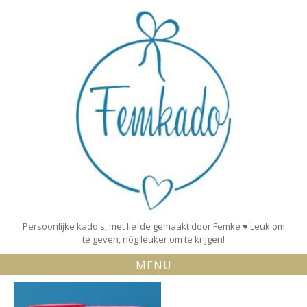
Skip
to
content
Persoonlijke kado's, met liefde gemaakt door Femke ♥ Leuk om
te geven, nóg leuker om te krijgen!
MENU