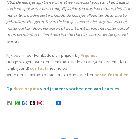
NB2. De laarsjes zijn bewerkt met een speciaal soort sticker. Deze is
sterk en spatwater bestendig. Bij kleine (en dus kwetsbare) details in
het ontwerp adviseert Femkado de laarsjes alleen ter decoratie te
gebruiken. Het gebruik van de laarsjes neemt niet weg dat vuil het
materiaal kan doen verweren of de intensiteit van het materiaal zal
doen verminderen. Femkado kan hierbij niet aansprakelijk gesteld
worden.
Kijk voor meer Femkado’s en prijzen bij
Prijslijst
.
Heb je vragen over een Femkado uit deze categorie? Neem dan
(vrijblijvend)
contact
met me op.
Wil je een Femkado bestellen, ga dan naar het
Bestelformulier.
Op
deze pagina
vind je meer voorbeelden van Laarsjes.
C
W
F
S
P
o
h
a
n
i
p
a
c
a
n
y
t
e
p
t
L
s
b
c
e
i
A
o
h
r
n
p
o
a
e
k
p
k
t
s