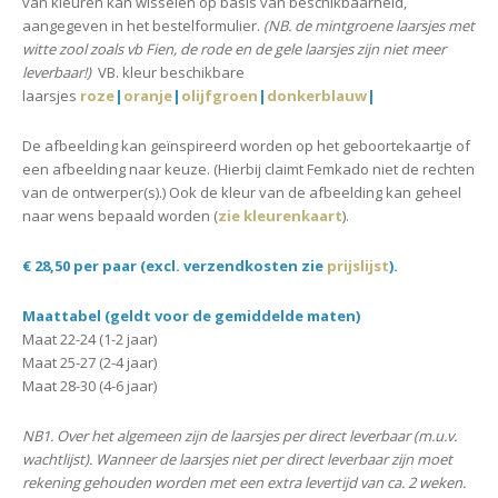
van kleuren kan wisselen op basis van beschikbaarheid,
aangegeven in het bestelformulier.
(NB. de mintgroene laarsjes met
witte zool zoals vb Fien, de rode en de gele laarsjes zijn niet meer
leverbaar!)
VB. kleur beschikbare
laarsjes
roze
|
oranje
|
olijfgroen
|
donkerblauw
|
De afbeelding kan geïnspireerd worden op het geboortekaartje of
een afbeelding naar keuze.
(Hierbij claimt Femkado niet de rechten
van de ontwerper(s).)
Ook de kleur van de afbeelding kan geheel
naar wens bepaald worden (
zie kleurenkaart
).
€ 28,50 per paar (excl. verzendkosten zie
prijslijst
).
Maattabel (geldt voor de gemiddelde maten)
Maat 22-24 (1-2 jaar)
Maat 25-27 (2-4 jaar)
Maat 28-30 (4-6 jaar)
NB1. Over het algemeen zijn de laarsjes per direct leverbaar (m.u.v.
wachtlijst). Wanneer de laarsjes niet per direct leverbaar zijn moet
rekening gehouden worden met een extra levertijd van ca. 2 weken.