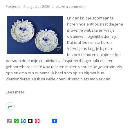
on
Posted on
5 augustus 2026
Leave a comment
♥
Geboorteborden
En dan krijg je spontaan te
Amara
horen hoe enthousiast diegene
en
is over je website en wat je
Marius
creatieve mogelijkheden zijn.
Dat is al leuk om te horen.
Vervolgens krijg je bij een
bezoek te horen dat diezelfde
persoon door mijn creativiteit geïnspireerd is geraakt om een
geboortebord uit 1954 na te laten maken voor de 3e generatie. Als
opa en oma zijn zij namelijk heel trots op en blij met hun
kleinkinderen. Of ik dit wilde doen? Ik vind niets mooier dan
Lees meer…
Read
More
C
W
F
S
P
o
h
a
n
i