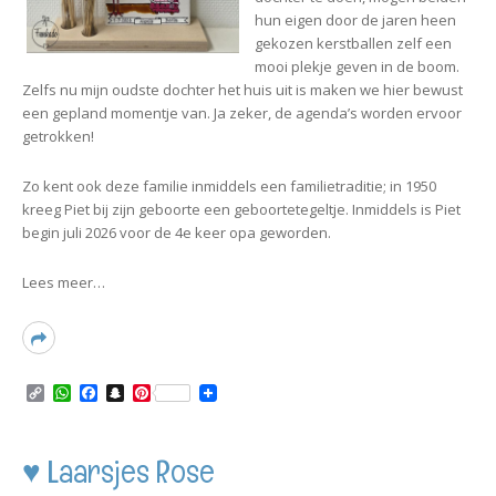
hun eigen door de jaren heen
gekozen kerstballen zelf een
mooi plekje geven in de boom.
Zelfs nu mijn oudste dochter het huis uit is maken we hier bewust
een gepland momentje van. Ja zeker, de agenda’s worden ervoor
getrokken!
Zo kent ook deze familie inmiddels een familietraditie; in 1950
kreeg Piet bij zijn geboorte een geboortetegeltje. Inmiddels is Piet
begin juli 2026 voor de 4e keer opa geworden.
Lees meer…
Read
More
C
W
F
S
P
o
h
a
n
i
p
a
c
a
n
y
t
e
p
t
L
s
b
c
e
♥ Laarsjes Rose
i
A
o
h
r