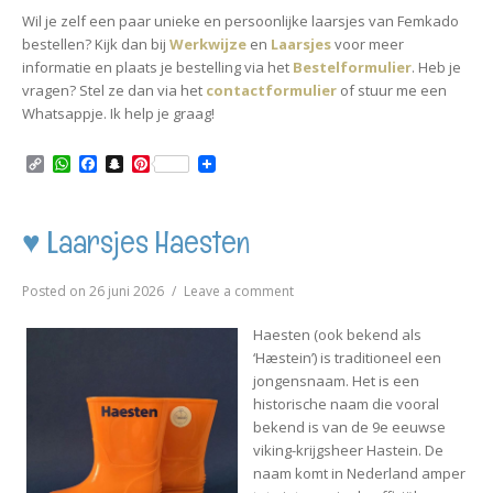
Wil je zelf een paar unieke en persoonlijke laarsjes van Femkado
bestellen? Kijk dan bij
Werkwijze
en
Laarsjes
voor meer
informatie en plaats je bestelling via het
Bestelformulier
. Heb je
vragen? Stel ze dan via het
contactformulier
of stuur me een
Whatsappje. Ik help je graag!
C
W
F
S
P
o
h
a
n
i
p
a
c
a
n
y
t
e
p
t
L
s
b
c
e
♥ Laarsjes Haesten
i
A
o
h
r
n
p
o
a
e
k
p
k
t
s
on
Posted on
26 juni 2026
Leave a comment
t
♥
Laarsjes
Haesten (ook bekend als
Haesten
‘Hæstein’) is traditioneel een
jongensnaam. Het is een
historische naam die vooral
bekend is van de 9e eeuwse
viking-krijgsheer Hastein. De
naam komt in Nederland amper