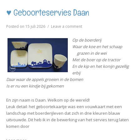
p
a
c
a
n
y
t
e
p
t
L
s
b
c
e
♥ Geboorteservies Daan
i
A
o
h
r
n
p
o
a
e
k
p
k
t
s
on
Posted on
15 juli 2026
Leave a comment
t
♥
Geboorteservies
Op de boerderij
Daan
Waar de koe en het schaap
grazen in de wei
Met de boer op de tractor
En de kip en het konijn gezellig
erbij
Daar waar de appels groeien in de bomen
Is er nu een kindje bij gekomen
En zijn naam is Daan. Welkom op de wereld!
Leuk detail: het geboortekaartje was een vouwkaart met een
landschap met boerderijleven dat zich in drie kleuren blauw
uitvouwde. Dit heb ik in de bewerking van het servies terug laten
komen door