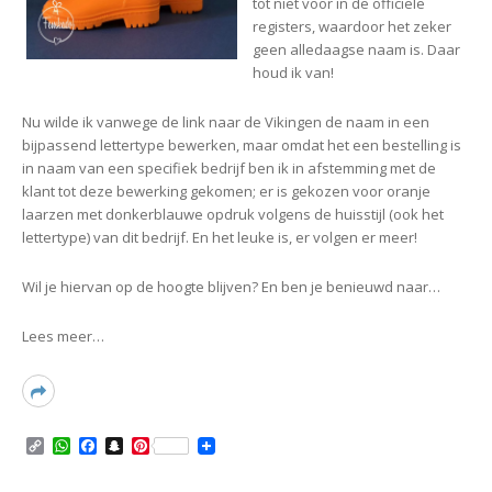
tot niet voor in de officiële
registers, waardoor het zeker
geen alledaagse naam is. Daar
houd ik van!
Nu wilde ik vanwege de link naar de Vikingen de naam in een
bijpassend lettertype bewerken, maar omdat het een bestelling is
in naam van een specifiek bedrijf ben ik
in afstemming met de
klant tot deze bewerking gekomen; er is
gekozen voor oranje
laarzen met donkerblauwe opdruk volgens de huisstijl (ook het
lettertype) van dit bedrijf. En het leuke is, er volgen er meer!
Wil je hiervan op de hoogte blijven? En ben je benieuwd naar…
Lees meer…
Read
More
C
W
F
S
P
o
h
a
n
i
p
a
c
a
n