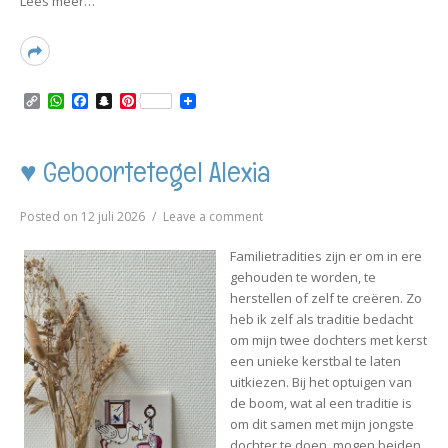
Lees meer…
Read
More
C
W
F
S
P
o
h
a
n
i
p
a
c
a
n
y
t
e
p
t
L
s
b
c
e
♥ Geboortetegel Alexia
i
A
o
h
r
n
p
o
a
e
k
p
k
t
s
on
Posted on
12 juli 2026
Leave a comment
t
♥
Geboortetegel
Familietradities zijn er om in ere
Alexia
gehouden te worden, te
herstellen of zelf te creëren. Zo
heb ik zelf als traditie bedacht
om mijn twee dochters met kerst
een unieke kerstbal te laten
uitkiezen. Bij het optuigen van
de boom, wat al een traditie is
om dit samen met mijn jongste
dochter te doen, mogen beiden