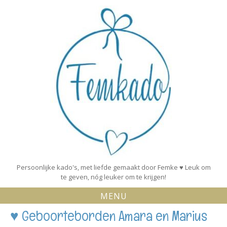
Skip
to
content
Persoonlijke kado's, met liefde gemaakt door Femke ♥ Leuk om
te geven, nóg leuker om te krijgen!
MENU
♥ Geboorteborden Amara en Marius