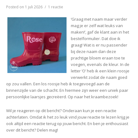
n
p
o
a
e
k
p
k
t
s
op
Posted on
1 juli 2026
1 reactie
t
♥
Laarsjes
‘Graag met naam maar verder
Rose
mag je er zelf wat leuks van
maken!’, gaf de klant aan in het
bestelformulier. Dat doe ik
graag! Wat is er nu passender
bij deze naam dan deze
prachtige bloem eraan toe te
voegen, evenals de kleur. In de
letter ‘O’ heb ik een klein roosje
verwerkt zodat de naam goed
op zou vallen. Een los roosje heb ik toegevoegd aan de
binnenzijde van de schacht. En hiermee zijn weer een uniek paar
persoonlijke laarsjes gecreëerd. Op naar het kraambezoek!
Wil je reageren op dit bericht? Onderaan kun je een reactie
achterlaten. Omdat ik het zo leuk vind jouw reactie te lezen krijg je
ook altijd een reactie terug op jouw bericht. En ben je enthousiast
over dit bericht? Delen mag!