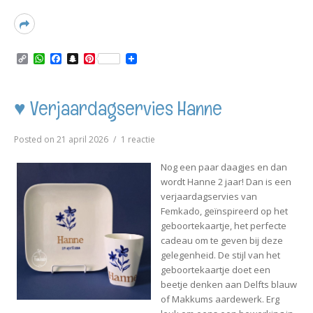
Read
More
C
W
F
S
P
o
h
a
n
i
p
a
c
a
n
y
t
e
p
t
L
s
b
c
e
♥ Verjaardagservies Hanne
i
A
o
h
r
n
p
o
a
e
k
p
k
t
s
op
Posted on
21 april 2026
1 reactie
t
♥
Verjaardagservies
Nog een paar daagjes en dan
Hanne
wordt Hanne 2 jaar! Dan is een
verjaardagservies van
Femkado, geïnspireerd op het
geboortekaartje, het perfecte
cadeau om te geven bij deze
gelegenheid. De stijl van het
geboortekaartje doet een
beetje denken aan Delfts blauw
of Makkums aardewerk. Erg