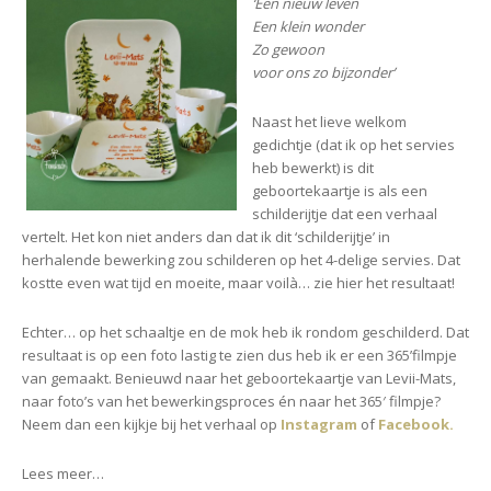
Geboorteservies
‘Een nieuw leven
Levii-
Een klein wonder
Mats
Zo gewoon
voor ons zo bijzonder’
Naast het lieve welkom
gedichtje (dat ik op het servies
heb bewerkt) is dit
geboortekaartje is als een
schilderijtje dat een verhaal
vertelt. Het kon niet anders dan dat ik dit ‘schilderijtje’ in
herhalende bewerking zou schilderen op het 4-delige servies. Dat
kostte even wat tijd en moeite, maar voilà… zie hier het resultaat!
Echter… op het schaaltje en de mok heb ik rondom geschilderd. Dat
resultaat is op een foto lastig te zien dus heb ik er een 365’filmpje
van gemaakt. Benieuwd naar het geboortekaartje van Levii-Mats,
naar foto’s van het bewerkingsproces én naar het 365′ filmpje?
Neem dan een kijkje bij het verhaal op
Instagram
of
Facebook.
Lees meer…