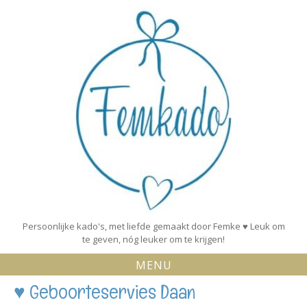
Skip
to
content
Persoonlijke kado's, met liefde gemaakt door Femke ♥ Leuk om
te geven, nóg leuker om te krijgen!
MENU
♥ Geboorteservies Daan