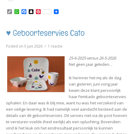
More
C
W
F
S
P
o
h
a
n
i
p
a
c
a
n
y
t
e
p
t
L
s
b
c
e
♥ Geboorteservies Cato
i
A
o
h
r
n
p
o
a
e
k
p
k
t
s
op
Posted on
5 juni 2026
1 reactie
t
♥
Geboorteservies
25-6-2025 versus 26-5-2026
Cato
Net geen jaar geleden…
Ik herinner het mij als de dag
van gisteren; juni vorig jaar
kwam deze klant persoonlijk
haar Femkado geboorteservies
ophalen. En daar was ik blij mee, want nu was het verzekerd van
een veilige levering. Ik had namelijk veel aandacht besteed aan de
details van dit geboorteservies. Dit servies niet via de post hoeven
te versturen voelde (heel eerlijk) als een opluchting. Bovendien
vind ik het leuk om het eindresultaat persoonlijk te kunnen