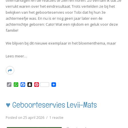
overhandigen en de reacties te zien en horen. Zo vernam ik dat ze
verrukt waren over het eindresultaat. Trots vertelden ze bij het
bekijken van het geboorteservies voor Tobi dat hij hun 3e
achterneefje was. En nu is er nog geen jaar later een 4e
achternichtje geboren: Cato! Wat een rijkdom en geluk voor deze
familie!
We blijven bij dit nieuwe exemplaar in het bloementhema, maar
Lees meer…
Read
More
C
W
F
S
P
o
h
a
n
i
p
a
c
a
n
y
t
e
p
t
L
s
b
c
e
♥ Geboorteservies Levii-Mats
i
A
o
h
r
n
p
o
a
e
k
p
k
t
s
op
Posted on
25 april 2026
1 reactie
t
♥