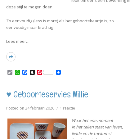
leuk om eens een bewerking in
deze stijl te mogen doen.
Zo eenvoudig (less is more) als het geboortekaartje is, zo
eenvoudig maar krachtig
Lees meer…
Read
More
C
W
F
S
P
o
h
a
n
i
p
a
c
a
n
y
t
e
p
t
L
s
b
c
e
♥ Geboorteservies Millie
i
A
o
h
r
n
p
o
a
e
k
p
k
t
s
op
Posted on
24 februari 2026
1 reactie
t
♥
Geboorteservies
Waar het ene moment
Millie
in het teken staat van leven,
liefde en de toekomst