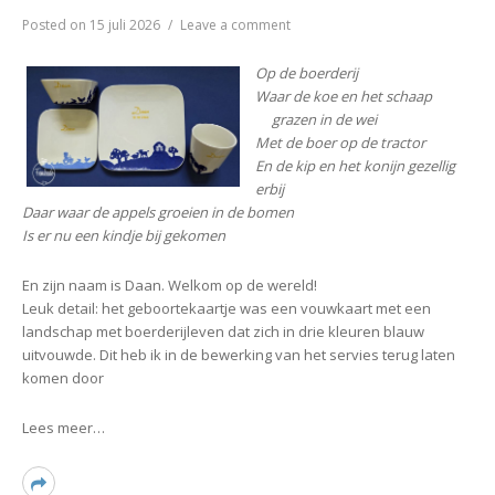
on
Posted on
15 juli 2026
Leave a comment
♥
Geboorteservies
Op de boerderij
Daan
Waar de koe en het schaap
grazen in de wei
Met de boer op de tractor
En de kip en het konijn gezellig
erbij
Daar waar de appels groeien in de bomen
Is er nu een kindje bij gekomen
En zijn naam is Daan. Welkom op de wereld!
Leuk detail: het geboortekaartje was een vouwkaart met een
landschap met boerderijleven dat zich in drie kleuren blauw
uitvouwde. Dit heb ik in de bewerking van het servies terug laten
komen door
Lees meer…
Read