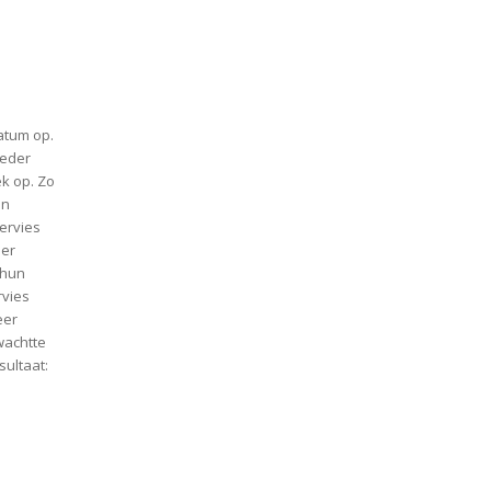
atum op.
oeder
ek op. Zo
un
ervies
mer
 hun
rvies
eer
rwachtte
sultaat: