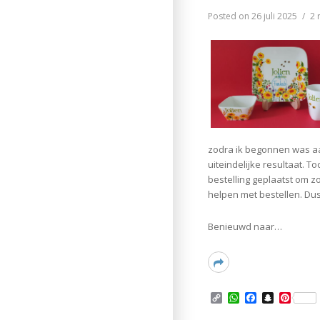
n
p
o
a
e
k
p
k
t
s
Posted on
26 juli 2025
2 
t
zodra ik begonnen was aan
uiteindelijke resultaat. 
bestelling geplaatst om z
helpen met bestellen. Du
Benieuwd naar…
Read
More
C
W
F
S
P
o
h
a
n
i