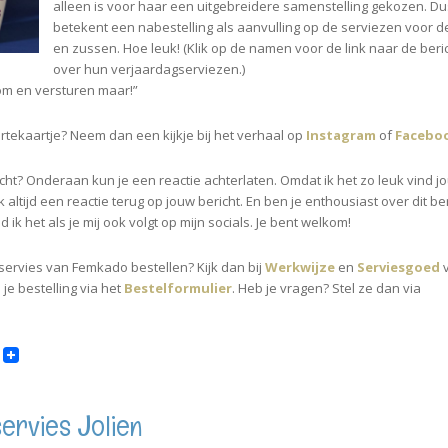
alleen is voor haar een uitgebreidere samenstelling gekozen. Du
betekent een nabestelling als aanvulling op de serviezen voor d
en zussen. Hoe leuk! (Klik op de namen voor de link naar de beri
over hun verjaardagserviezen.)
erom en versturen maar!”
rtekaartje? Neem dan een kijkje bij het verhaal op
Instagram
of
Facebo
richt? Onderaan kun je een reactie achterlaten. Omdat ik het zo leuk vind j
ok altijd een reactie terug op jouw bericht. En ben je enthousiast over dit be
 ik het als je mij ook volgt op mijn socials. Je bent welkom!
gservies van Femkado bestellen? Kijk dan bij
Werkwijze
en
Serviesgoed
v
je bestelling via het
Bestelformulier
. Heb je vragen? Stel ze dan via
ervies Jolien