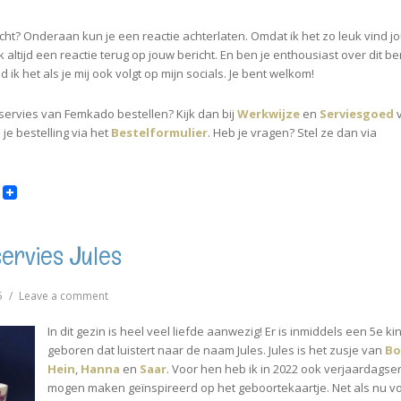
richt? Onderaan kun je een reactie achterlaten. Omdat ik het zo leuk vind j
ok altijd een reactie terug op jouw bericht. En ben je enthousiast over dit be
 ik het als je mij ook volgt op mijn socials. Je bent welkom!
gservies van Femkado bestellen? Kijk dan bij
Werkwijze
en
Serviesgoed
v
je bestelling via het
Bestelformulier
. Heb je vragen? Stel ze dan via
ervies Jules
on
5
Leave a comment
♥
Verjaardagservies
In dit gezin is heel veel liefde aanwezig! Er is inmiddels een 5e ki
Jules
geboren dat luistert naar de naam Jules. Jules is het zusje van
Bo
Hein
,
Hanna
en
Saar
. Voor hen heb ik in 2022 ook verjaardagse
mogen maken geïnspireerd op het geboortekaartje. Net als nu vo