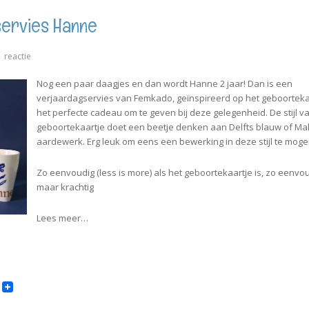
ervies Hanne
op
1 reactie
♥
Verjaardagservies
Nog een paar daagjes en dan wordt Hanne 2 jaar! Dan is een
Hanne
verjaardagservies van Femkado, geïnspireerd op het geboorteka
het perfecte cadeau om te geven bij deze gelegenheid. De stijl v
geboortekaartje doet een beetje denken aan Delfts blauw of M
aardewerk. Erg leuk om eens een bewerking in deze stijl te mog
Zo eenvoudig (less is more) als het geboortekaartje is, zo eenvo
maar krachtig
Lees meer…