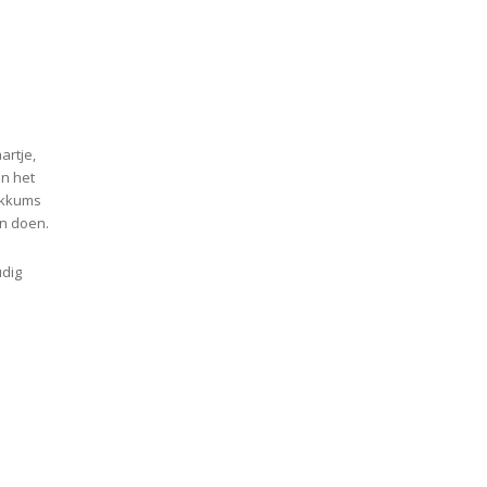
artje,
an het
akkums
en doen.
udig