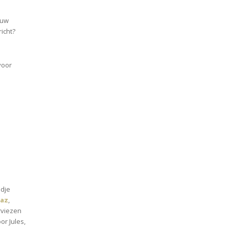
ouw
richt?
oor
ndje
az
,
rviezen
or Jules,