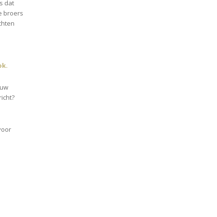
s dat
e broers
chten
ok.
ouw
richt?
oor