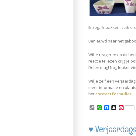
Ik zeg: “Inpakken, strik 
Benieuwd naar
het geboo
Wil je reageren op dit be
reactie te lezen krijg je o
Delen mag! Nóg leuker vind
Wil je zelf een verjaarda
meer informatie en plaats 
het
contactformulier
.
C
W
F
S
P
o
h
a
n
i
p
a
c
a
n
y
t
e
p
t
L
s
b
c
e
♥ Verjaardags
i
A
o
h
r