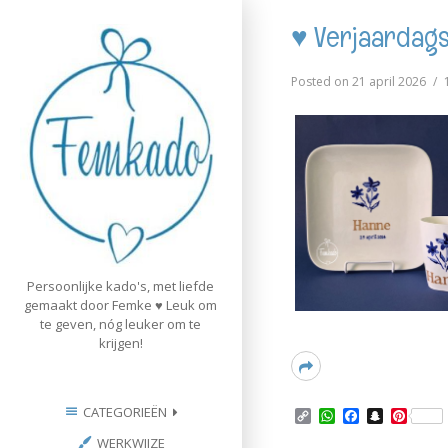
Skip
♥ Verjaardags
to
content
Posted on
21 april 2026
Persoonlijke kado's, met liefde
gemaakt door Femke ♥ Leuk om
te geven, nóg leuker om te
krijgen!
Read
More
CATEGORIEËN
C
W
F
S
P
o
h
a
n
i
WERKWIJZE
p
a
c
a
n