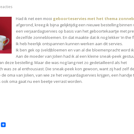
op
reacties
♥
Verjaardagservies
Had ik net een mooi
geboorteservies met het thema zonne
Jolien
afgerond, kreeg ik bijna gelijktijdig een nieuwe bestelling binnen
een verjaardagservies op basis van het geboortekaartje met pre
dezelfde zonnebloemen. En dat maakte dat ik nog lekker ‘in the fl
Ik heb heerlijk ontspannen kunnen werken aan dit servies.
Ik ben gek op (veld)bloemen en van al die bloemenpracht word ik v
Aan de moeder van Jolien had ik al een kleine sneak-peek gestu
 deze bestelling. Maar die was nog lang niet zo gedetailleerd als het
Toch was ze al enthousiast. Die sneak-peek kon gewoon, want zij had zelf d
o de oma van Jolien, van wie ze het verjaardagservies krijgen, een handje 
s ook oma gaat nu een beetje verrast worden.