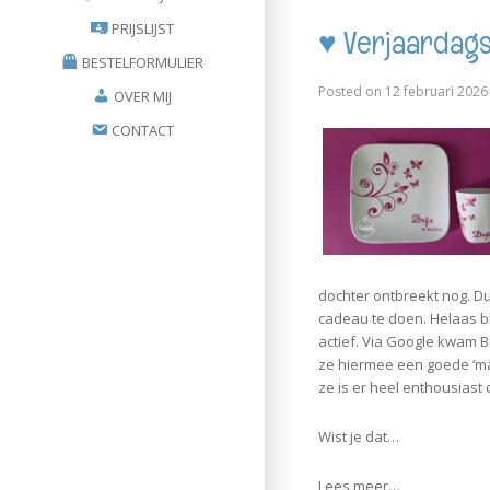
y
t
e
p
t
PRIJSLIJST
L
s
b
c
e
♥ Verjaardags
i
A
o
h
r
BESTELFORMULIER
n
p
o
a
e
k
p
k
t
s
Posted on
12 februari 2026
OVER MIJ
t
CONTACT
dochter ontbreekt nog. D
cadeau te doen. Helaas b
actief. Via Google kwam Br
ze hiermee een goede ‘mat
ze is er heel enthousiast
Wist je dat…
Lees meer…