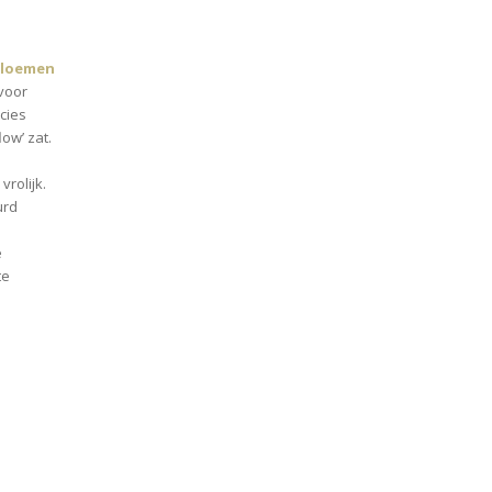
bloemen
 voor
cies
ow’ zat.
rolijk.
urd
e
te