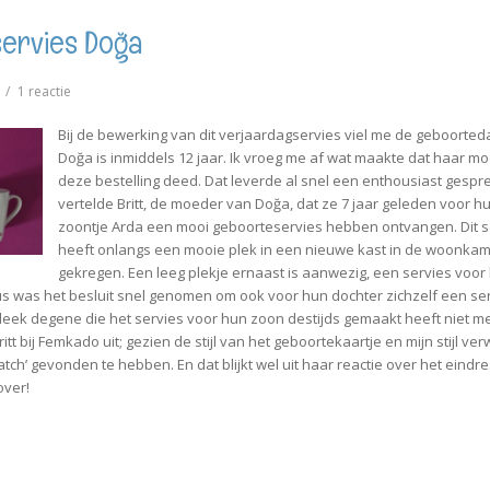
ervies Doğa
op
1 reactie
♥
Verjaardagservies
Bij de bewerking van dit verjaardagservies viel me de geboorted
Doğa
Doğa
is inmiddels 12 jaar. Ik vroeg me af wat maakte dat haar m
deze bestelling deed. Dat leverde al snel een enthousiast gespr
vertelde Britt, de moeder van Doğa, dat ze 7 jaar geleden voor h
zoontje Arda een mooi geboorteservies hebben ontvangen. Dit s
heeft onlangs een mooie plek in een nieuwe kast in de woonka
gekregen. Een leeg plekje ernaast is aanwezig, een servies voor
us was het besluit snel genomen om ook voor hun dochter zichzelf een se
leek degene die het servies voor hun zoon destijds gemaakt heeft niet m
itt bij Femkado uit; gezien de stijl van het geboortekaartje en mijn stijl ve
ch’ gevonden te hebben. En dat blijkt wel uit haar reactie over het eindre
 over!