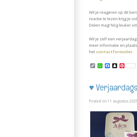
Wil je reageren op dit be
reactie te lezen krijg je o
Delen mag! Nóg leuker vind
Wil je zelf een verjaarda
meer informatie en plaats 
het
contactformulier
.
C
W
F
S
P
o
h
a
n
i
p
a
c
a
n
y
t
e
p
t
L
s
b
c
e
♥ Verjaardags
i
A
o
h
r
n
p
o
a
e
k
p
k
t
s
Posted on
11 augustus 202
t