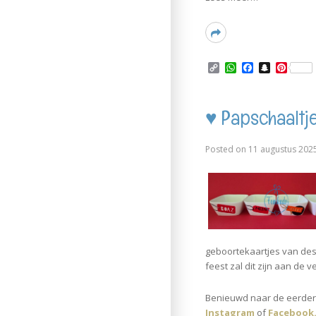
Read
More
C
W
F
S
P
o
h
a
n
i
p
a
c
a
n
y
t
e
p
t
L
s
b
c
e
♥ Papschaaltje
i
A
o
h
r
n
p
o
a
e
k
p
k
t
s
Posted on
11 augustus 202
t
geboortekaartjes van des
feest zal dit zijn aan de v
Benieuwd naar
de eerder
Instagram
of
Facebook