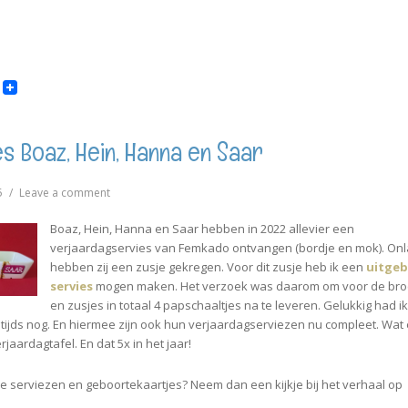
s Boaz, Hein, Hanna en Saar
on
5
Leave a comment
♥
Papschaaltjes
Boaz, Hein, Hanna en Saar hebben in 2022 allevier een
Boaz,
verjaardagservies van Femkado ontvangen (bordje en mok). On
Hein,
hebben zij een zusje gekregen. Voor dit zusje heb ik een
uitgeb
Hanna
servies
mogen maken. Het verzoek was daarom om voor de bro
en
en zusjes in totaal 4 papschaaltjes na te leveren. Gelukkig had i
Saar
tijds nog. En hiermee zijn ook hun verjaardagserviezen nu compleet. Wat
erjaardagtafel. En dat 5x in het jaar!
e serviezen en geboortekaartjes? Neem dan een kijkje bij het verhaal op
.