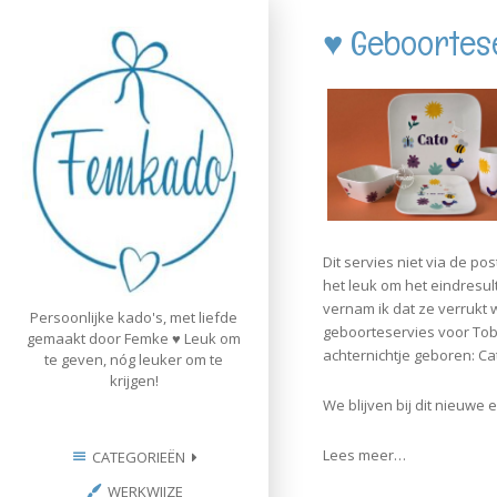
Skip
♥ Geboortes
to
content
Dit servies niet via de po
het leuk om het eindresul
vernam ik dat ze verrukt w
Persoonlijke kado's, met liefde
geboorteservies voor Tobi
gemaakt door Femke ♥ Leuk om
achternichtje geboren: Ca
te geven, nóg leuker om te
krijgen!
We blijven bij dit nieuw
Lees meer…
CATEGORIEËN
WERKWIJZE