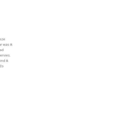
deze
r was ik
had
ervies.
ind ik
 Zo