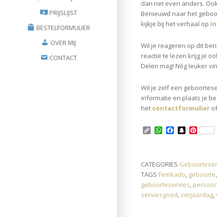
dan net even anders. Ook 
PRIJSLIJST
Benieuwd naar het geboor
kijkje bij het verhaal op
I
BESTELFORMULIER
OVER MIJ
Wil je reageren op dit be
reactie te lezen krijg je o
CONTACT
Delen mag! Nóg leuker vind
Wil je zelf een geboortes
informatie en plaats je be
het
contactformulier
o
C
W
F
S
P
o
h
a
n
i
p
a
c
a
n
y
t
e
p
t
L
s
b
c
e
CATEGORIES
Geboorteser
i
A
o
h
r
TAGS
Femkado
,
geboorte
n
p
o
a
e
k
p
k
t
s
geboorteservies
,
persoon
t
serviesgoed
,
verjaardag
,