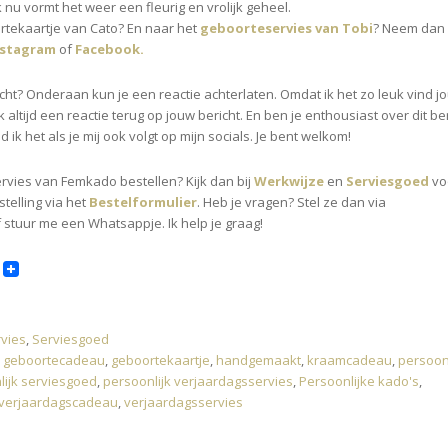
nu vormt het weer een fleurig en vrolijk geheel.
tekaartje van Cato? En naar het
geboorteservies van Tobi
? Neem dan
nstagram
of
Facebook.
richt? Onderaan kun je een reactie achterlaten. Omdat ik het zo leuk vind j
ok altijd een reactie terug op jouw bericht. En ben je enthousiast over dit be
 ik het als je mij ook volgt op mijn socials. Je bent welkom!
ervies van Femkado bestellen? Kijk dan bij
Werkwijze
en
Serviesgoed
vo
stelling via het
Bestelformulier
. Heb je vragen? Stel ze dan via
f stuur me een Whatsappje. Ik help je graag!
vies
,
Serviesgoed
,
geboortecadeau
,
geboortekaartje
,
handgemaakt
,
kraamcadeau
,
persoonl
lijk serviesgoed
,
persoonlijk verjaardagsservies
,
Persoonlijke kado's
,
verjaardagscadeau
,
verjaardagsservies