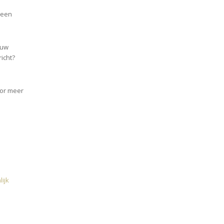
 een
ouw
richt?
or meer
ijk