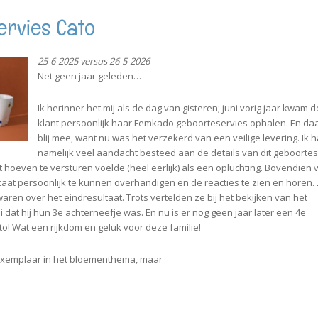
ervies Cato
25-6-2025 versus 26-5-2026
Net geen jaar geleden…
Ik herinner het mij als de dag van gisteren; juni vorig jaar kwam 
klant persoonlijk haar Femkado geboorteservies ophalen. En daa
blij mee, want nu was het verzekerd van een veilige levering. Ik 
namelijk veel aandacht besteed aan de details van dit geboortes
st hoeven te versturen voelde (heel eerlijk) als een opluchting. Bovendien v
taat persoonlijk te kunnen overhandigen en de reacties te zien en horen.
aren over het eindresultaat. Trots vertelden ze bij het bekijken van het
 dat hij hun 3e achterneefje was. En nu is er nog geen jaar later een 4e
to! Wat een rijkdom en geluk voor deze familie!
e exemplaar in het bloementhema, maar