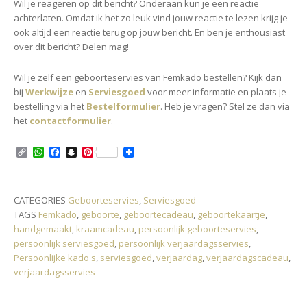
Wil je reageren op dit bericht? Onderaan kun je een reactie
achterlaten. Omdat ik het zo leuk vind jouw reactie te lezen krijg je
ook altijd een reactie terug op jouw bericht. En ben je enthousiast
over dit bericht? Delen mag!
Wil je zelf een geboorteservies van Femkado bestellen? Kijk dan
bij
Werkwijze
en
Serviesgoed
voor meer informatie en plaats je
bestelling via het
Bestelformulier
. Heb je vragen? Stel ze dan via
het
contactformulier
.
C
W
F
S
P
o
h
a
n
i
p
a
c
a
n
y
t
e
p
t
L
s
b
c
e
CATEGORIES
Geboorteservies
,
Serviesgoed
i
A
o
h
r
TAGS
Femkado
,
geboorte
,
geboortecadeau
,
geboortekaartje
,
n
p
o
a
e
k
p
k
t
s
handgemaakt
,
kraamcadeau
,
persoonlijk geboorteservies
,
t
persoonlijk serviesgoed
,
persoonlijk verjaardagsservies
,
Persoonlijke kado's
,
serviesgoed
,
verjaardag
,
verjaardagscadeau
,
verjaardagsservies