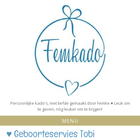
Skip
to
content
Persoonlijke kado's, met liefde gemaakt door Femke ♥ Leuk om
te geven, nóg leuker om te krijgen!
MENU
♥ Geboorteservies Tobi