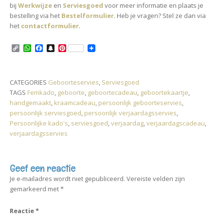
bij
Werkwijze
en
Serviesgoed
voor meer informatie en plaats je
bestelling via het
Bestelformulier
. Heb je vragen? Stel ze dan via
het
contactformulier
.
C
W
F
S
P
o
h
a
n
i
p
a
c
a
n
y
t
e
p
t
L
s
b
c
e
CATEGORIES
Geboorteservies
,
Serviesgoed
i
A
o
h
r
TAGS
Femkado
,
geboorte
,
geboortecadeau
,
geboortekaartje
,
n
p
o
a
e
k
p
k
t
s
handgemaakt
,
kraamcadeau
,
persoonlijk geboorteservies
,
t
persoonlijk serviesgoed
,
persoonlijk verjaardagsservies
,
Persoonlijke kado's
,
serviesgoed
,
verjaardag
,
verjaardagscadeau
,
verjaardagsservies
Geef een reactie
Je e-mailadres wordt niet gepubliceerd.
Vereiste velden zijn
gemarkeerd met
*
Reactie
*