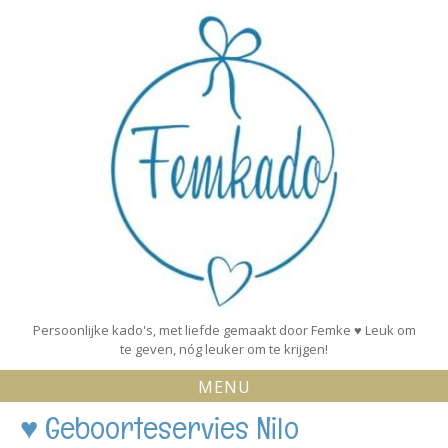
Skip
to
content
Persoonlijke kado's, met liefde gemaakt door Femke ♥ Leuk om
te geven, nóg leuker om te krijgen!
MENU
♥ Geboorteservies Nilo