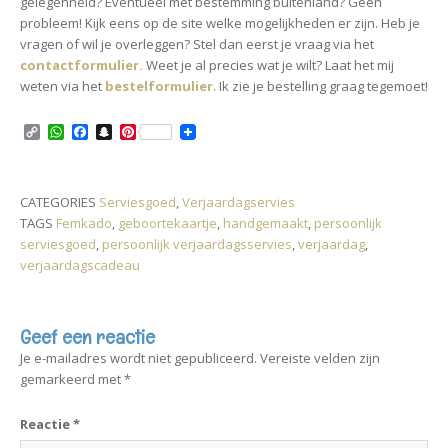
gelegenheid? Eventueel met bestemming buitenland? Geen
probleem! Kijk eens op de site welke mogelijkheden er zijn. Heb je
vragen of wil je overleggen? Stel dan eerst je vraag via het
contactformulier.
Weet je al precies wat je wilt? Laat het mij
weten via het
bestelformulier
. Ik zie je bestelling graag tegemoet!
C
W
F
S
P
o
h
a
n
i
p
a
c
a
n
y
t
e
p
t
L
s
b
c
e
CATEGORIES
Serviesgoed
,
Verjaardagservies
i
A
o
h
r
TAGS
Femkado
,
geboortekaartje
,
handgemaakt
,
persoonlijk
n
p
o
a
e
k
p
k
t
s
serviesgoed
,
persoonlijk verjaardagsservies
,
verjaardag
,
t
verjaardagscadeau
Geef een reactie
Je e-mailadres wordt niet gepubliceerd.
Vereiste velden zijn
gemarkeerd met
*
Reactie
*