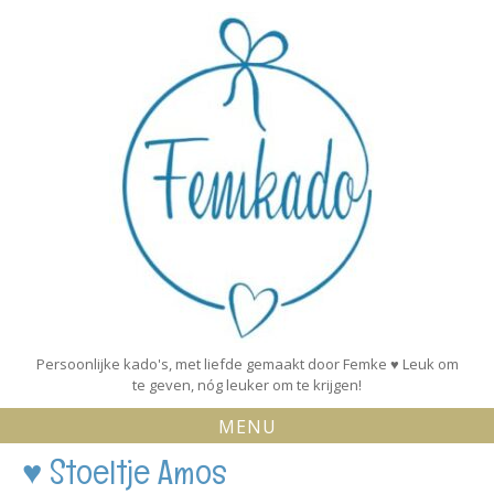
Skip
to
content
Persoonlijke kado's, met liefde gemaakt door Femke ♥ Leuk om
te geven, nóg leuker om te krijgen!
MENU
♥ Stoeltje Amos