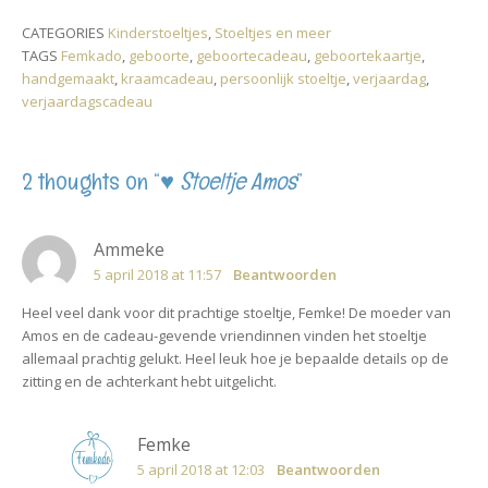
y
t
e
p
t
L
s
b
c
e
CATEGORIES
Kinderstoeltjes
,
Stoeltjes en meer
i
A
o
h
r
TAGS
Femkado
,
geboorte
,
geboortecadeau
,
geboortekaartje
,
n
p
o
a
e
k
p
k
t
s
handgemaakt
,
kraamcadeau
,
persoonlijk stoeltje
,
verjaardag
,
t
verjaardagscadeau
2 thoughts on “
♥ Stoeltje Amos
”
Ammeke
5 april 2018 at 11:57
Beantwoorden
Heel veel dank voor dit prachtige stoeltje, Femke! De moeder van
Amos en de cadeau-gevende vriendinnen vinden het stoeltje
allemaal prachtig gelukt. Heel leuk hoe je bepaalde details op de
zitting en de achterkant hebt uitgelicht.
Femke
5 april 2018 at 12:03
Beantwoorden