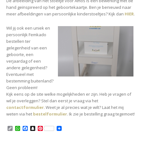
De afbeelding van het stoeltje voor Amos is een bewerking met de
hand geïnspireerd op het geboortekaartje. Ben je benieuwd naar
meer afbeeldingen van persoonlijke kinderstoeltjes? Kijk dan
HIER
.
Wil jij ook
een uniek en
persoonlijk Femkado
bestellen ter
gelegenheid van een
geboorte, een
verjaardag of een
andere gelegenheid?
Eventueel met
bestemming buitenland?
Geen probleem!
Kijk eens op de site welke mogelijkheden er zijn. Heb je vragen of
wil je overleggen? Stel dan eerst je vraag via het
contactformulier
. Weet je al precies wat je wilt? Laat het mij
weten via het
bestelformulier
. Ik zie je bestelling graag tegemoet!
C
W
F
S
P
o
h
a
n
i
p
a
c
a
n