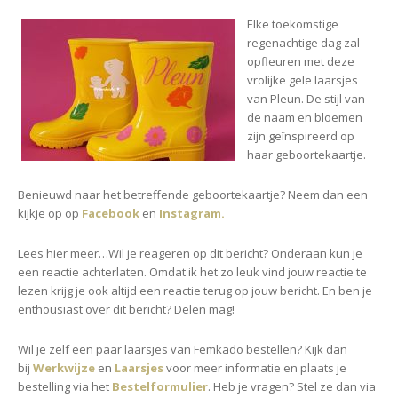
Elke toekomstige
regenachtige dag zal
opfleuren met deze
vrolijke gele laarsjes
van Pleun. De stijl van
de naam en bloemen
zijn geïnspireerd op
haar geboortekaartje.
Benieuwd naar het betreffende geboortekaartje? Neem dan een
kijkje op op
Facebook
en
Instagram
.
Lees hier meer…
Wil je reageren op dit bericht? Onderaan kun je
een reactie achterlaten. Omdat ik het zo leuk vind jouw reactie te
lezen krijg je ook altijd een reactie terug op jouw bericht. En ben je
enthousiast over dit bericht? Delen mag!
Wil je zelf een paar laarsjes van Femkado bestellen? Kijk dan
bij
Werkwijze
en
Laarsjes
voor meer informatie en plaats je
bestelling via het
Bestelformulier
. Heb je vragen? Stel ze dan via