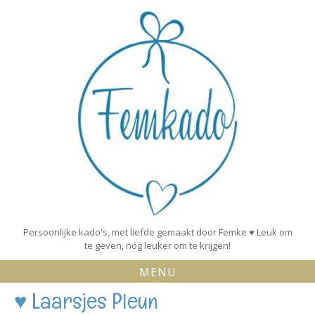
Skip
to
content
Persoonlijke kado's, met liefde gemaakt door Femke ♥ Leuk om
te geven, nóg leuker om te krijgen!
MENU
♥ Laarsjes Pleun