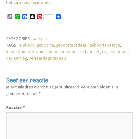
het
contactformulier
.
C
W
F
S
P
o
h
a
n
i
p
a
c
a
n
y
t
e
p
t
L
s
b
c
e
CATEGORIES
Laarsjes
i
A
o
h
r
TAGS
Femkado
,
geboorte
,
geboortecadeau
,
geboortekaartje
,
n
p
o
a
e
k
p
k
t
s
kinderkamer
,
kraamcadeau
,
persoonlijke laarsjes
,
regenlaarsjes
,
t
verjaardag
,
verjaardagscadeau
Geef een reactie
Je e-mailadres wordt niet gepubliceerd.
Vereiste velden zijn
gemarkeerd met
*
Reactie
*