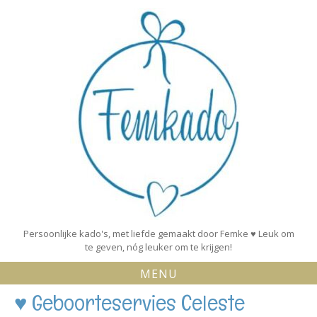
Skip
to
content
Persoonlijke kado's, met liefde gemaakt door Femke ♥ Leuk om
te geven, nóg leuker om te krijgen!
MENU
♥ Geboorteservies Celeste