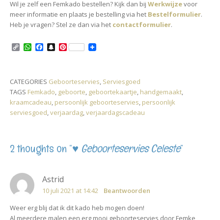
Wil je zelf een Femkado bestellen? Kijk dan bij
Werkwijze
voor
meer informatie en plaats je bestelling via het
Bestelformulier
.
Heb je vragen? Stel ze dan via het
contactformulier
.
C
W
F
S
P
o
h
a
n
i
p
a
c
a
n
y
t
e
p
t
L
s
b
c
e
CATEGORIES
Geboorteservies
,
Serviesgoed
i
A
o
h
r
TAGS
Femkado
,
geboorte
,
geboortekaartje
,
handgemaakt
,
n
p
o
a
e
k
p
k
t
s
kraamcadeau
,
persoonlijk geboorteservies
,
persoonlijk
t
serviesgoed
,
verjaardag
,
verjaardagscadeau
2 thoughts on “
♥ Geboorteservies Celeste
”
Astrid
10 juli 2021 at 14:42
Beantwoorden
Weer erg blij dat ik dit kado heb mogen doen!
Al meerdere malen een erg mooi geboorteservies door Femke