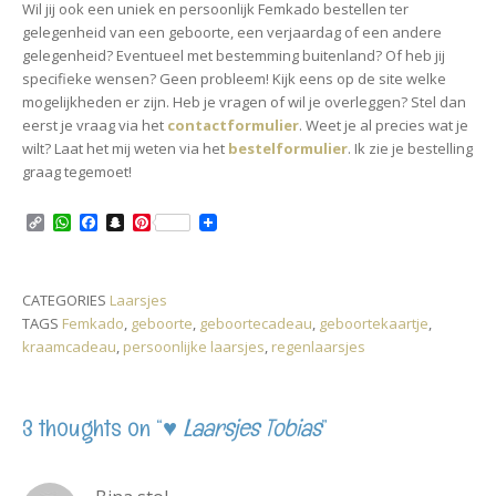
Wil jij ook een uniek en persoonlijk Femkado bestellen ter
gelegenheid van een geboorte, een verjaardag of een andere
gelegenheid? Eventueel met bestemming buitenland? Of heb jij
specifieke wensen? Geen probleem! Kijk eens op de site welke
mogelijkheden er zijn. Heb je vragen of wil je overleggen? Stel dan
eerst je vraag via het
contactformulier
. Weet je al precies wat je
wilt? Laat het mij weten via het
bestelformulier
. Ik zie je bestelling
graag tegemoet!
C
W
F
S
P
o
h
a
n
i
p
a
c
a
n
y
t
e
p
t
L
s
b
c
e
CATEGORIES
Laarsjes
i
A
o
h
r
TAGS
Femkado
,
geboorte
,
geboortecadeau
,
geboortekaartje
,
n
p
o
a
e
k
p
k
t
s
kraamcadeau
,
persoonlijke laarsjes
,
regenlaarsjes
t
3 thoughts on “
♥ Laarsjes Tobias
”