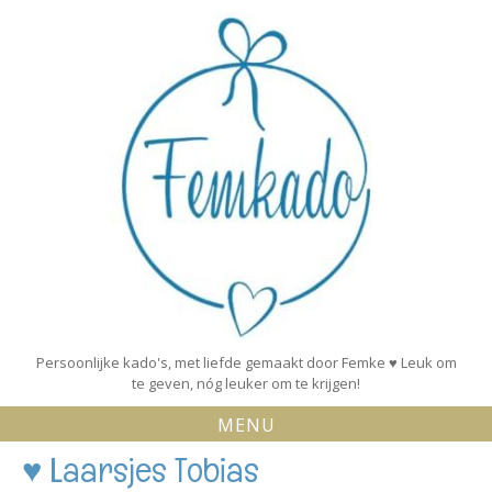
Skip
to
content
Persoonlijke kado's, met liefde gemaakt door Femke ♥ Leuk om
te geven, nóg leuker om te krijgen!
MENU
♥ Laarsjes Tobias