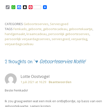
C
W
F
S
P
o
h
a
n
i
p
a
c
a
n
y
t
e
p
t
L
s
b
c
e
CATEGORIES
Geboorteservies
,
Serviesgoed
i
A
o
h
r
TAGS
Femkado
,
geboorte
,
geboortecadeau
,
geboortekaartje
,
n
p
o
a
e
k
p
k
t
s
handgemaakt
,
kraamcadeau
,
persoonlijk geboorteservies
,
t
persoonlijk verjaardagsservies
,
serviesgoed
,
verjaardag
,
verjaardagscadeau
2 thoughts on “
♥ Geboorteservies Noëlle
”
Lotte Oostvogel
1 juli 2021 at 16:29
Beantwoorden
Beste Femkado!
Ik zou graag weten wat een mok en ontbijtbordje, op basis van een
geboortekaartje, samen kosten.