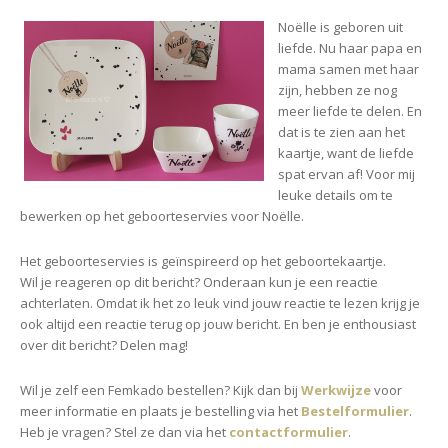
Noëlle is geboren uit
liefde. Nu haar papa en
mama samen met haar
zijn, hebben ze nog
meer liefde te delen. En
dat is te zien aan het
kaartje, want de liefde
spat ervan af! Voor mij
leuke details om te
bewerken op het geboorteservies voor Noëlle.
Het geboorteservies is geïnspireerd op het geboortekaartje.
Wil je reageren op dit bericht? Onderaan kun je een reactie
achterlaten. Omdat ik het zo leuk vind jouw reactie te lezen krijg je
ook altijd een reactie terug op jouw bericht. En ben je enthousiast
over dit bericht? Delen mag!
Wil je zelf een Femkado bestellen? Kijk dan bij
Werkwijze
voor
meer informatie en plaats je bestelling via het
Bestelformulier
.
Heb je vragen? Stel ze dan via het
contactformulier
.