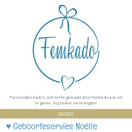
Skip
to
content
Persoonlijke kado's, met liefde gemaakt door Femke ♥ Leuk om
te geven, nóg leuker om te krijgen!
MENU
♥ Geboorteservies Noëlle