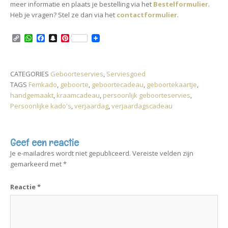
meer informatie en plaats je bestelling via het
Bestelformulier
.
Heb je vragen? Stel ze dan via het
contactformulier
.
C
W
F
S
P
o
h
a
n
i
p
a
c
a
n
y
t
e
p
t
L
s
b
c
e
CATEGORIES
Geboorteservies
,
Serviesgoed
i
A
o
h
r
TAGS
Femkado
,
geboorte
,
geboortecadeau
,
geboortekaartje
,
n
p
o
a
e
k
p
k
t
s
handgemaakt
,
kraamcadeau
,
persoonlijk geboorteservies
,
t
Persoonlijke kado's
,
verjaardag
,
verjaardagscadeau
Geef een reactie
Je e-mailadres wordt niet gepubliceerd.
Vereiste velden zijn
gemarkeerd met
*
Reactie
*