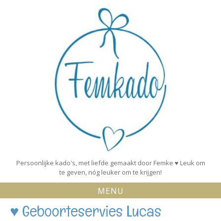
Skip
to
content
Persoonlijke kado's, met liefde gemaakt door Femke ♥ Leuk om
te geven, nóg leuker om te krijgen!
MENU
♥ Geboorteservies Lucas