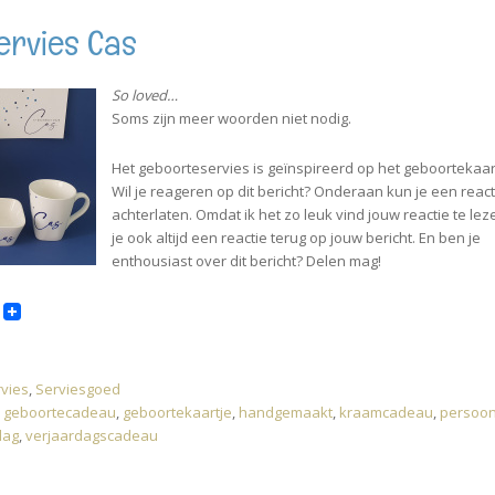
ervies Cas
So loved…
Soms zijn meer woorden niet nodig.
Het geboorteservies is geïnspireerd op het geboortekaar
Wil je reageren op dit bericht? Onderaan kun je een react
achterlaten. Omdat ik het zo leuk vind jouw reactie te leze
je ook altijd een reactie terug op jouw bericht. En ben je
enthousiast over dit bericht? Delen mag!
vies
,
Serviesgoed
,
geboortecadeau
,
geboortekaartje
,
handgemaakt
,
kraamcadeau
,
persoonl
dag
,
verjaardagscadeau