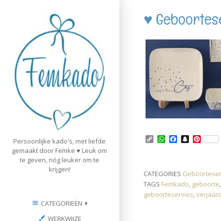
Skip
♥ Geboortes
to
content
C
W
F
S
P
Persoonlijke kado's, met liefde
o
h
a
n
i
gemaakt door Femke ♥ Leuk om
p
a
c
a
n
te geven, nóg leuker om te
y
t
e
p
t
krijgen!
L
s
b
c
e
CATEGORIES
Geboorteser
i
A
o
h
r
TAGS
Femkado
,
geboorte
n
p
o
a
e
k
p
k
t
s
geboorteservies
,
verjaar
t
CATEGORIEËN
WERKWIJZE