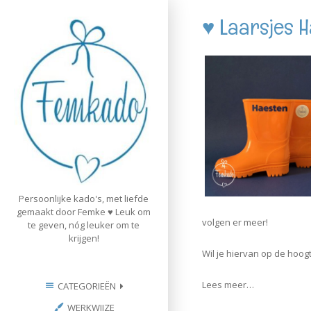
Skip
♥ Laarsjes 
to
content
Persoonlijke kado's, met liefde
gemaakt door Femke ♥ Leuk om
volgen er meer!
te geven, nóg leuker om te
krijgen!
Wil je hiervan op de hoog
Lees meer…
CATEGORIEËN
WERKWIJZE