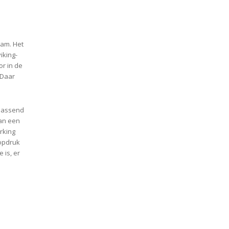
aam. Het
iking-
or in de
 Daar
jpassend
van een
rking
opdruk
e is, er