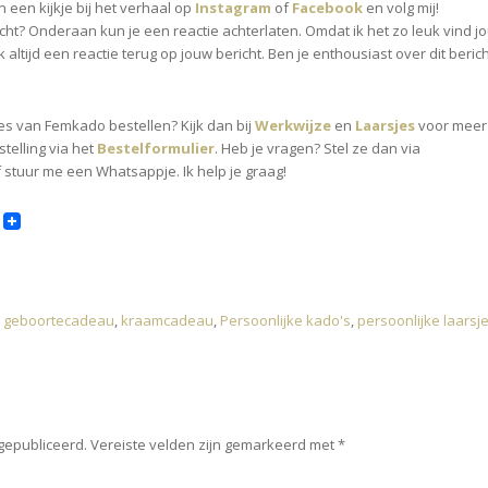
 een kijkje bij het verhaal op
Instagram
of
Facebook
en volg mij!
richt? Onderaan kun je een reactie achterlaten. Omdat ik het zo leuk vind j
ok altijd een reactie terug op jouw bericht. Ben je enthousiast over dit beric
jes van Femkado bestellen? Kijk dan bij
Werkwijze
en
Laarsjes
voor meer
stelling via het
Bestelformulier
. Heb je vragen? Stel ze dan via
f stuur me een Whatsappje. Ik help je graag!
,
geboortecadeau
,
kraamcadeau
,
Persoonlijke kado's
,
persoonlijke laarsj
 gepubliceerd.
Vereiste velden zijn gemarkeerd met
*