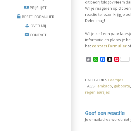
dit bedrijfslogo? Neem dan
PRIJSLIJST
Wil je reageren op dit be
reactie te lezen krijg je o
BESTELFORMULIER
Delen mag!
OVER MIJ
Wil je zelf een paar laars
CONTACT
informatie en plaats je be
het
contactformulier
o
C
W
F
S
P
o
h
a
n
i
p
a
c
a
n
y
t
e
p
t
L
s
b
c
e
CATEGORIES
Laarsjes
i
A
o
h
r
TAGS
Femkado
,
geboorte
n
p
o
a
e
k
p
k
t
s
regenlaarsjes
t
Geef een reactie
Je e-mailadres wordt niet