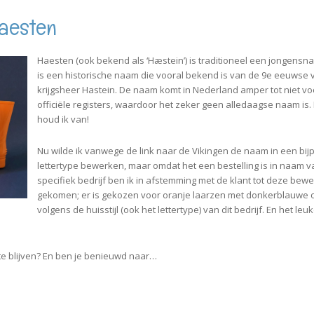
Haesten
Haesten (ook bekend als ‘Hæstein’) is traditioneel een jongensn
is een historische naam die vooral bekend is van de 9e eeuwse v
krijgsheer Hastein. De naam komt in Nederland amper tot niet vo
officiële registers, waardoor het zeker geen alledaagse naam is.
houd ik van!
Nu wilde ik vanwege de link naar de Vikingen de naam in een bi
lettertype bewerken, maar omdat het een bestelling is in naam 
specifiek bedrijf ben ik
in afstemming met de klant tot deze bewe
gekomen; er is
gekozen voor oranje laarzen met donkerblauwe 
volgens de huisstijl (ook het lettertype) van dit bedrijf. En het leuk
te blijven? En ben je benieuwd naar…