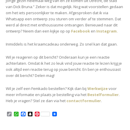
jonge gezin helemaal weg van én ze komen uit Utrecht, dé stad
van Dick Bruna.” Zeker is dat mogelijk. Nog wat voorstellen gedaan
om het iets persoonlijker te maken. Afgesproken dat ik via
Whatsapp een ontwerp zou sturen om verder af te stemmen. Dat
werd al direct met enthousiasme ontvangen. Benieuwd naar dit
ontwerp? Neem dan een kijkje op op
Facebook
en
Instagram
.
Inmiddels is het kraamcadeau onderweg. Zo snel kan dat gaan.
Wil je reageren op dit bericht? Onderaan kun je een reactie
achterlaten. Omdat ik het zo leuk vind jouw reactie te lezen krijg je
ook altijd een reactie terug op jouw bericht. En ben je enthousiast
over dit bericht? Delen mag!
Wil je zelf een Femkado bestellen? Kijk dan bij
Werkwijze
voor
meer informatie en plaats je bestelling via het
Bestelformulier
.
Heb je vragen? Stel ze dan via het
contactformulier
.
C
W
F
S
P
o
h
a
n
i
p
a
c
a
n
y
t
e
p
t