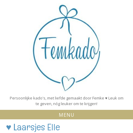
Skip
to
content
Persoonlijke kado's, met liefde gemaakt door Femke ♥ Leuk om
te geven, nóg leuker om te krijgen!
MENU
♥ Laarsjes Elle