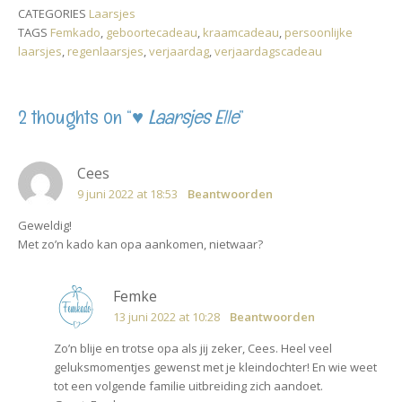
L
s
b
c
e
CATEGORIES
Laarsjes
i
A
o
h
r
TAGS
Femkado
,
geboortecadeau
,
kraamcadeau
,
persoonlijke
n
p
o
a
e
k
p
k
t
s
laarsjes
,
regenlaarsjes
,
verjaardag
,
verjaardagscadeau
t
2 thoughts on “
♥ Laarsjes Elle
”
Cees
9 juni 2022 at 18:53
Beantwoorden
Geweldig!
Met zo’n kado kan opa aankomen, nietwaar?
Femke
13 juni 2022 at 10:28
Beantwoorden
Zo’n blije en trotse opa als jij zeker, Cees. Heel veel
geluksmomentjes gewenst met je kleindochter! En wie weet
tot een volgende familie uitbreiding zich aandoet.