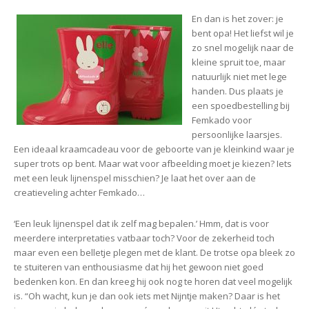
En dan is het zover: je
bent opa! Het liefst wil je
zo snel mogelijk naar de
kleine spruit toe, maar
natuurlijk niet met lege
handen. Dus plaats je
een spoedbestelling bij
Femkado voor
persoonlijke laarsjes.
Een ideaal kraamcadeau voor de geboorte van je kleinkind waar je
super trots op bent. Maar wat voor afbeelding moet je kiezen? Iets
met een leuk lijnenspel misschien? Je laat het over aan de
creatieveling achter Femkado…
‘Een leuk lijnenspel dat ik zelf mag bepalen.’ Hmm, dat is voor
meerdere interpretaties vatbaar toch? Voor de zekerheid toch
maar even een belletje plegen met de klant. De trotse opa bleek zo
te stuiteren van enthousiasme dat hij het gewoon niet goed
bedenken kon. En dan kreeg hij ook nog te horen dat veel mogelijk
is. “Oh wacht, kun je dan ook iets met Nijntje maken? Daar is het