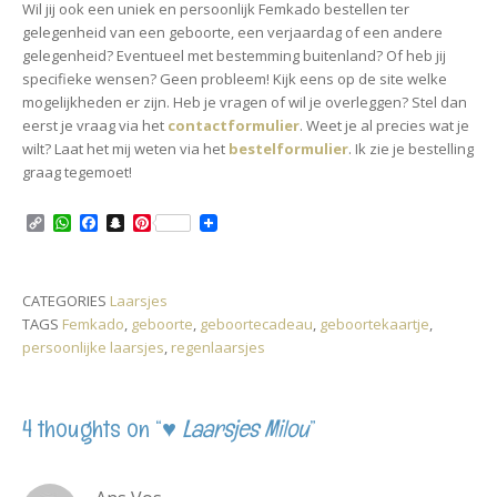
Wil jij ook een uniek en persoonlijk Femkado bestellen ter
gelegenheid van een geboorte, een verjaardag of een andere
gelegenheid? Eventueel met bestemming buitenland? Of heb jij
specifieke wensen? Geen probleem! Kijk eens op de site welke
mogelijkheden er zijn. Heb je vragen of wil je overleggen? Stel dan
eerst je vraag via het
contactformulier
. Weet je al precies wat je
wilt? Laat het mij weten via het
bestelformulier
. Ik zie je bestelling
graag tegemoet!
C
W
F
S
P
o
h
a
n
i
p
a
c
a
n
y
t
e
p
t
L
s
b
c
e
CATEGORIES
Laarsjes
i
A
o
h
r
TAGS
Femkado
,
geboorte
,
geboortecadeau
,
geboortekaartje
,
n
p
o
a
e
k
p
k
t
s
persoonlijke laarsjes
,
regenlaarsjes
t
4 thoughts on “
♥ Laarsjes Milou
”