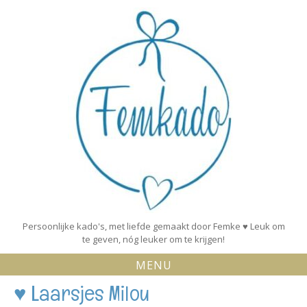
Skip
to
content
Persoonlijke kado's, met liefde gemaakt door Femke ♥ Leuk om
te geven, nóg leuker om te krijgen!
MENU
♥ Laarsjes Milou