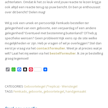
achterlaten. Omdat ik het zo leuk vind jouw reactie te lezen krijg je
ook altijd een reactie terug op jouw bericht. En ben je enthousiast
over dit bericht? Delen mag!
Wil jij ook een uniek en persoonlijk Femkado bestellen ter
gelegenheid van een geboorte, een verjaardag of een andere
gelegenheid? Eventueel met bestemming buitenland? Of heb jij
specifieke wensen? Geen probleem! Kijk eens op de site welke
mogelijkheden er zijn. Heb je vragen of wil je overleggen? Stel dan
eerst je vraag via het
contactformulier
. Weet je al precies wat je
wilt? Laat het mij weten via het
bestelformulier
. Ik zie je bestelling
graag tegemoet!
C
W
F
S
P
o
h
a
n
i
p
a
c
a
n
y
t
e
p
t
L
s
b
c
e
CATEGORIES
Geboortetegel (*replica) - Wenstegel
i
A
o
h
r
TAGS
Femkado
,
geboorte
,
geboortetegel
,
handgemaakt
n
p
o
a
e
k
p
k
t
s
t