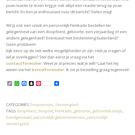
jouw reactie te lezen krijg je ook altijd een reactie terug op jouw
bericht. En ben je enthousiast over dit bericht? Delen mag!
Wil jij ook
een uniek en persoonlijk Femkado bestellen ter
gelegenheid van een doopfeest, geboorte, een verjaardag of een
andere gelegenheid? Eventueel met bestemming buitenland?
Geen probleem!
Kijk eens op de site welke mogelijkheden er zijn. Heb je vragen of
wil je overleggen? Stel dan eerst je vraag via het
contactformulier
. Weet je al precies wat je wilt? Laat het mij
weten via het
bestelformulier
. Ik zie je bestelling graag tegemoet!
C
W
F
S
P
o
h
a
n
i
p
a
c
a
n
y
t
e
p
t
L
s
b
c
e
CATEGORIES
Doopservies
,
Serviesgoed
i
A
o
h
r
TAGS
doopfeest
,
doopsel
,
Femkado
,
geboorte
,
geboortekaartje
,
n
p
o
a
e
k
p
k
t
s
handgemaakt
,
persoonlijk geboorteservies
,
persoonlijk
t
serviesgoed