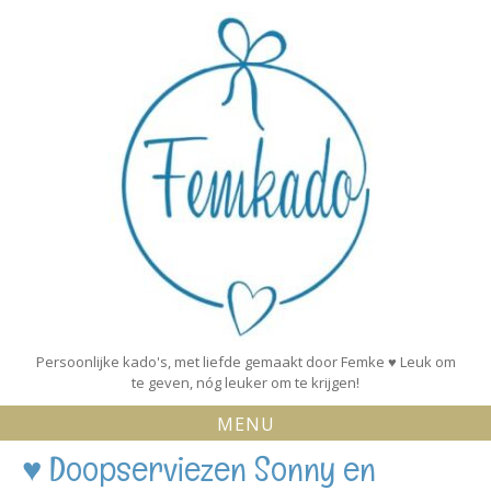
Skip
to
content
Persoonlijke kado's, met liefde gemaakt door Femke ♥ Leuk om
te geven, nóg leuker om te krijgen!
MENU
♥ Doopserviezen Sonny en