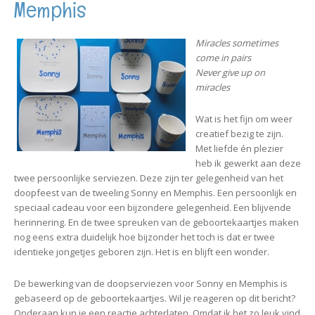
Memphis
Miracles sometimes
come in pairs
Never give up on
miracles
Wat is het fijn om weer
creatief bezig te zijn.
Met liefde én plezier
heb ik gewerkt aan deze
twee persoonlijke serviezen. Deze zijn ter gelegenheid van het
doopfeest van de tweeling Sonny en Memphis. Een persoonlijk en
speciaal cadeau voor een bijzondere gelegenheid. Een blijvende
herinnering. En de twee spreuken van de geboortekaartjes
maken
nog eens extra duidelijk hoe bijzonder het toch is dat er twee
identieke jongetjes geboren zijn. Het is en blijft een wonder.
De bewerking van de doopserviezen voor Sonny en Memphis is
gebaseerd op de geboortekaartjes. Wil je reageren op dit bericht?
Onderaan kun je een reactie achterlaten. Omdat ik het zo leuk vind