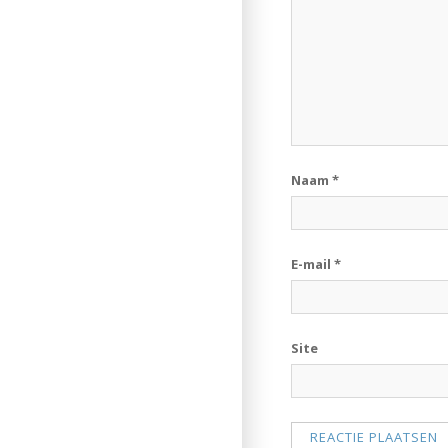
Naam
*
E-mail
*
Site