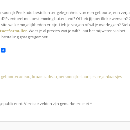
persoonlijk Femkado bestellen ter gelegenheid van een geboorte, een verj
d? Eventueel met bestemming buitenland? Of heb jij specifieke wensen?
site welke mogelijkheden er zijn. Heb je vragen of wil je overleggen? Stel
tactformulier
. Weet je al precies wat je wilt? Laat het mij weten via het
 je bestelling graag tegemoet!
,
geboortecadeau
,
kraamcadeau
,
persoonlijke laarsjes
,
regenlaarsjes
 gepubliceerd.
Vereiste velden zijn gemarkeerd met
*