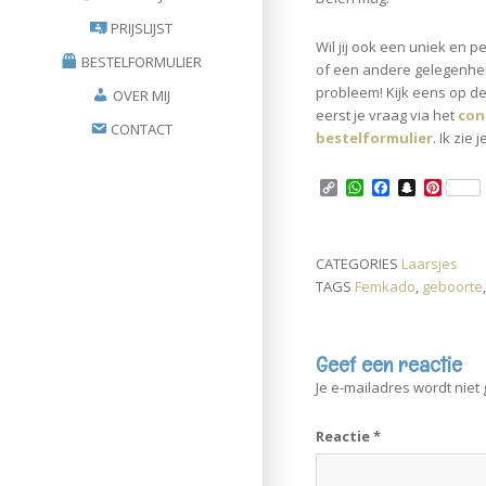
PRIJSLIJST
Wil jij ook een uniek en 
BESTELFORMULIER
of een andere gelegenhei
probleem! Kijk eens op de 
OVER MIJ
eerst je vraag via het
con
CONTACT
bestelformulier
. Ik zie
C
W
F
S
P
o
h
a
n
i
p
a
c
a
n
y
t
e
p
t
L
s
b
c
e
CATEGORIES
Laarsjes
i
A
o
h
r
TAGS
Femkado
,
geboorte
n
p
o
a
e
k
p
k
t
s
t
Geef een reactie
Je e-mailadres wordt niet
Reactie
*