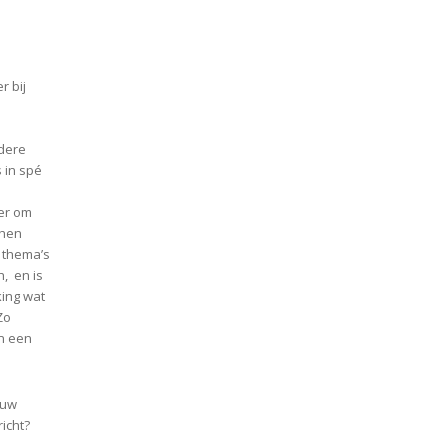
er bij
dere
s in spé
er om
 hen
 thema’s
h, en is
king wat
Zo
an een
ouw
richt?