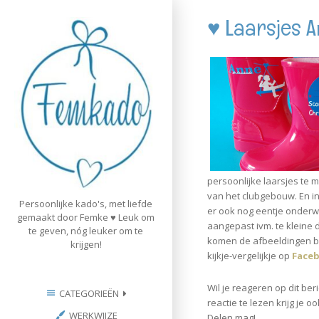
Skip
♥ Laarsjes 
to
content
persoonlijke laarsjes te
van het clubgebouw. En in
Persoonlijke kado's, met liefde
er ook nog eentje onderw
gemaakt door Femke ♥ Leuk om
aangepast ivm. te kleine 
te geven, nóg leuker om te
komen de afbeeldingen be
krijgen!
kijkje-vergelijkje op
Face
Wil je reageren op dit be
CATEGORIEËN
reactie te lezen krijg je o
WERKWIJZE
Delen mag!