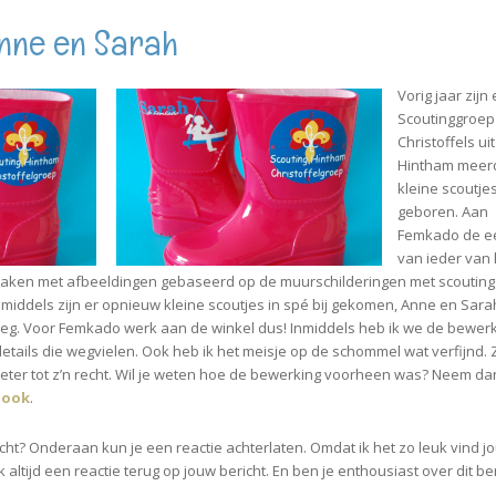
Anne en Sarah
Vorig jaar zijn 
Scoutinggroep
Christoffels uit
Hintham meer
kleine scoutje
geboren. Aan
Femkado de e
van ieder van
 maken met afbeeldingen gebaseerd op de muurschilderingen met scouting
middels zijn er opnieuw kleine scoutjes in spé bij gekomen, Anne en Sara
eg. Voor Femkado werk aan de winkel dus! Inmiddels heb ik we de bewer
details die wegvielen. Ook heb ik het meisje op de schommel wat verfijnd. 
ter tot z’n recht. Wil je weten hoe de bewerking voorheen was? Neem d
book
.
richt? Onderaan kun je een reactie achterlaten. Omdat ik het zo leuk vind j
ok altijd een reactie terug op jouw bericht. En ben je enthousiast over dit be