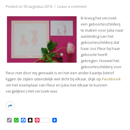
on
Posted on
30 augustus 2018
Leave a comment
♥
Geboorteschilderij
Ik kreeg het verzoek
Julia
een geboorteschilderij
te maken voor Julia naar
aanleiding van het
geboorteschilderij dat
haar zus Fleur bij haar
geboorte heeft
gekregen. Hoewel het
geboorteschilderij voor
Fleur niet door mij gemaakt is en het een ander kaartje betrof
liggen de stijlen uiteindelijk wel dicht bij elkaar. (Kijk op
Facebook
om het exemplaar van Fleur en Julia met elkaar te kunnen
vergelijken.) Het verzoek was
Read
More
C
W
F
S
P
o
h
a
n
i
p
a
c
a
n