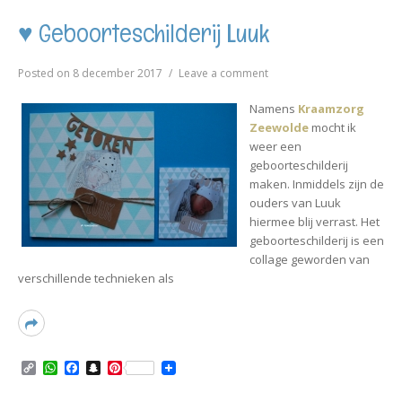
y
t
e
p
t
L
s
b
c
e
♥ Geboorteschilderij Luuk
i
A
o
h
r
n
p
o
a
e
k
p
k
t
s
on
Posted on
8 december 2017
Leave a comment
t
♥
Geboorteschilderij
Namens
Kraamzorg
Luuk
Zeewolde
mocht ik
weer een
geboorteschilderij
maken. Inmiddels zijn de
ouders van Luuk
hiermee blij verrast. Het
geboorteschilderij is een
collage geworden van
verschillende technieken als
Read
More
C
W
F
S
P
o
h
a
n
i
p
a
c
a
n