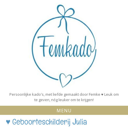
Skip
to
content
Persoonlijke kado's, met liefde gemaakt door Femke ♥ Leuk om
te geven, nóg leuker om te krijgen!
MENU
♥ Geboorteschilderij Julia