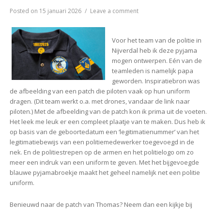
on
Posted on
15 januari 2026
Leave a comment
♥
Pyjama
Thomas
Voor het team van de politie in
Nijverdal heb ik deze pyjama
mogen ontwerpen. Eén van de
teamleden is namelijk papa
geworden. Inspiratiebron was
de afbeelding van een patch die piloten vaak op hun uniform
dragen. (Dit team werkt o.a. met drones, vandaar de link naar
piloten.) Met de afbeelding van de patch kon ik prima uit de voeten.
Het leek me leuk er een compleet plaatje van te maken. Dus heb ik
op basis van de geboortedatum een ‘legitimatienummer’ van het
legitimatiebewijs van een politiemedewerker toegevoegd in de
nek. En de politiestrepen op de armen en het politielogo om zo
meer een indruk van een uniform te geven. Met het bijgevoegde
blauwe pyjamabroekje maakt het geheel namelijk net een politie
uniform.
Benieuwd naar de patch van Thomas? Neem dan een kijkje bij