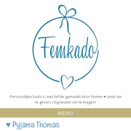
Skip
to
content
Persoonlijke kado's, met liefde gemaakt door Femke ♥ Leuk om
te geven, nóg leuker om te krijgen!
MENU
♥ Pyjama Thomas