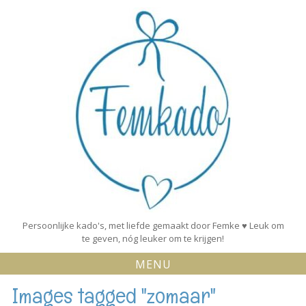
Skip
to
content
Persoonlijke kado's, met liefde gemaakt door Femke ♥ Leuk om
te geven, nóg leuker om te krijgen!
MENU
Images tagged "zomaar"