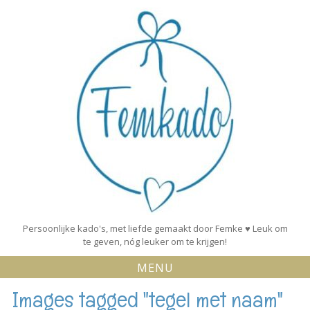
Skip
to
content
Persoonlijke kado's, met liefde gemaakt door Femke ♥ Leuk om
te geven, nóg leuker om te krijgen!
MENU
Images tagged "tegel met naam"