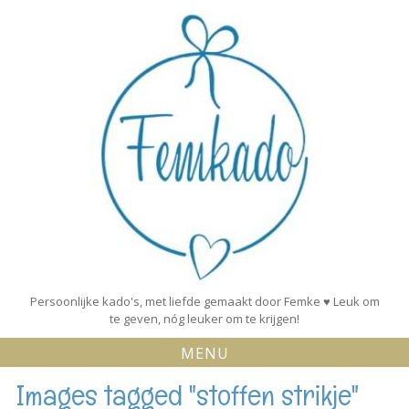
Skip
to
content
Persoonlijke kado's, met liefde gemaakt door Femke ♥ Leuk om
te geven, nóg leuker om te krijgen!
MENU
Images tagged "stoffen strikje"