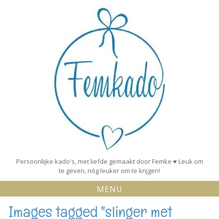
Skip
to
content
Persoonlijke kado's, met liefde gemaakt door Femke ♥ Leuk om
te geven, nóg leuker om te krijgen!
MENU
Images tagged "slinger met