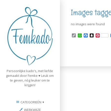
Skip
to
Images tagg
content
no images were found
C
W
F
S
P
o
h
a
n
i
p
a
c
a
n
y
t
e
p
t
L
s
b
c
e
i
A
o
h
r
n
p
o
a
e
k
p
k
t
s
t
Persoonlijke kado's, met liefde
gemaakt door Femke ♥ Leuk om
te geven, nóg leuker om te
krijgen!
CATEGORIEËN
WERKWIJZE