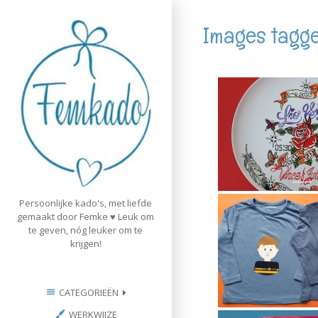
Skip
to
Images tagg
content
Persoonlijke kado's, met liefde
gemaakt door Femke ♥ Leuk om
te geven, nóg leuker om te
krijgen!
CATEGORIEËN
WERKWIJZE