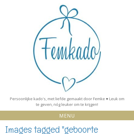
Skip
to
content
Persoonlijke kado's, met liefde gemaakt door Femke ♥ Leuk om
te geven, nóg leuker om te krijgen!
MENU
Images tagged "geboorte