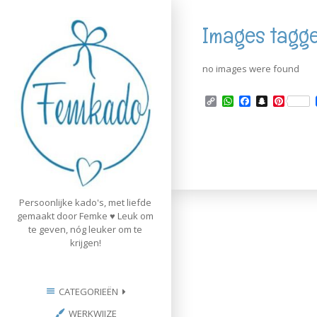
Skip
to
Images tagge
content
no images were found
C
W
F
S
P
o
h
a
n
i
p
a
c
a
n
y
t
e
p
t
L
s
b
c
e
i
A
o
h
r
n
p
o
a
e
k
p
k
t
s
t
Persoonlijke kado's, met liefde
gemaakt door Femke ♥ Leuk om
te geven, nóg leuker om te
krijgen!
CATEGORIEËN
WERKWIJZE