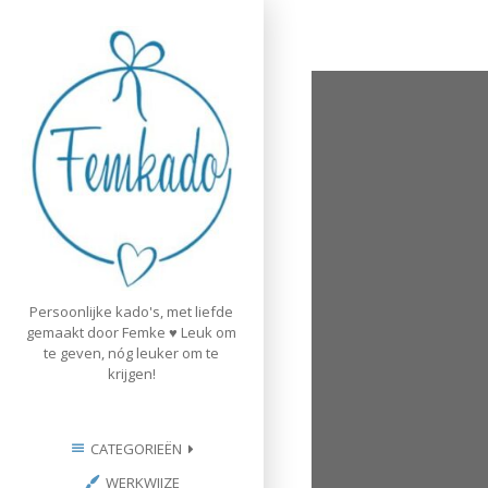
Skip
to
content
Persoonlijke kado's, met liefde
gemaakt door Femke ♥ Leuk om
te geven, nóg leuker om te
krijgen!
CATEGORIEËN
WERKWIJZE