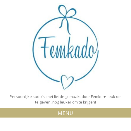
Skip
to
content
Persoonlijke kado's, met liefde gemaakt door Femke ♥ Leuk om
te geven, nóg leuker om te krijgen!
MENU