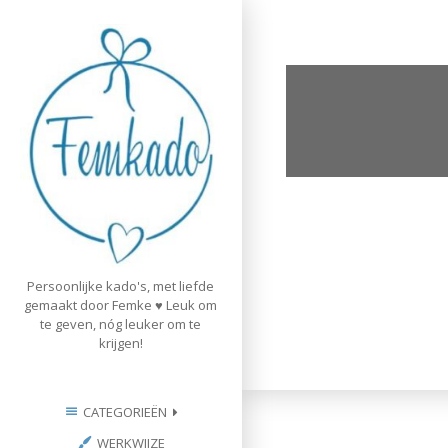
Skip
to
content
Persoonlijke kado's, met liefde
gemaakt door Femke ♥ Leuk om
te geven, nóg leuker om te
krijgen!
CATEGORIEËN
WERKWIJZE