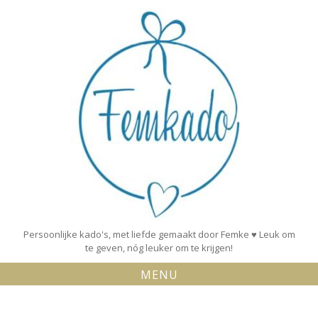
Skip
to
content
Persoonlijke kado's, met liefde gemaakt door Femke ♥ Leuk om
te geven, nóg leuker om te krijgen!
MENU