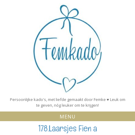
Skip
to
content
Persoonlijke kado's, met liefde gemaakt door Femke ♥ Leuk om
te geven, nóg leuker om te krijgen!
MENU
178.Laarsjes Fien a